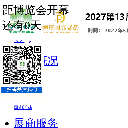
距博览会开幕
还有
0
天
首页
展会概况
展会介绍
组织机构
参展品牌
同期活动
展商服务