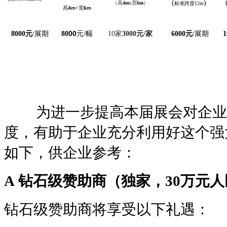
(
)
（高
4m
x
宽
6m
）
标准跨度
12m
高
4m
×
宽
6m
00
8
000
元
/
展期
8
0
元
/
幅
10
家
3000元
/
家
6
000
元
/
展期
1
为进一步提高本届展会对企业宣
度，有助于企业充分利用好这个强
如下，供企业参考：
A 钻石级赞助商（独家，30万元
钻石级赞助商将享受以下礼遇：