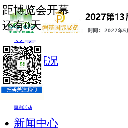
距博览会开幕
还有
0
天
首页
展会概况
展会介绍
组织机构
参展品牌
同期活动
新闻中心