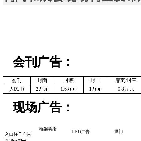
会刊广告：
会刊
封面
封底
封二
扉页/封三
人民币
2万元
1.6万元
1万元
0.8万元
现场广告：
桁架喷绘
LED
广告
拱门
入口柱子广告
(
高
6.8
m
x
宽
3
m
)