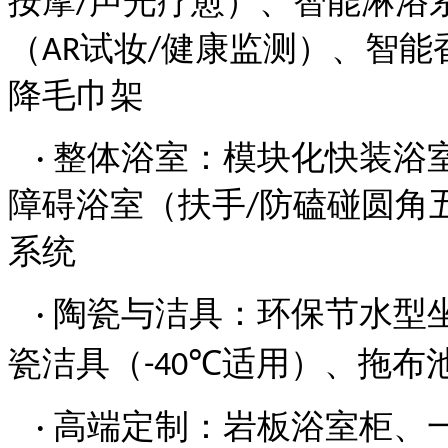
按摩
声光疗愈）、智能淋浴
/
（
试妆
健康监测）、智能
AR
/
降毛巾架
整体浴室：模块化快装浴
·
障碍浴室（扶手
防磕碰圆角
/
系统
陶瓷与洁具：环保节水型
·
瓷洁具（
适用）、拖布
-40℃
高端定制：岩板浴室柜、
·