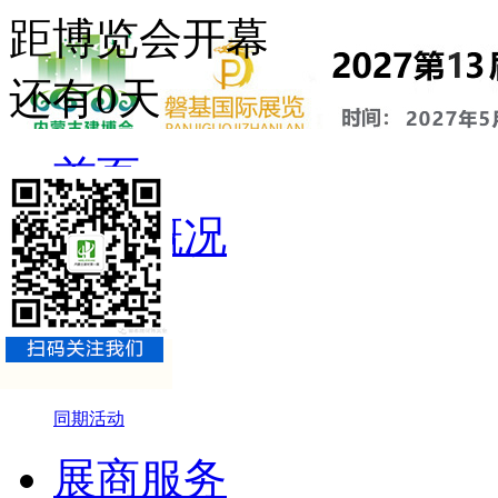
距博览会开幕
还有
0
天
首页
展会概况
展会介绍
组织机构
参展品牌
同期活动
展商服务