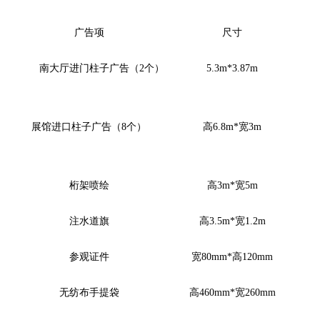
广告项
尺寸
南大厅进门柱子广告（
2个）
5.3m*3.87m
展馆进口柱子广告（
8个）
高
6.8
m*宽3m
桁架喷绘
高
3m*宽5m
注水道旗
高
3.5m*宽1.2m
参观证件
宽
80mm*高120mm
无纺布手提袋
高
460mm*宽260mm