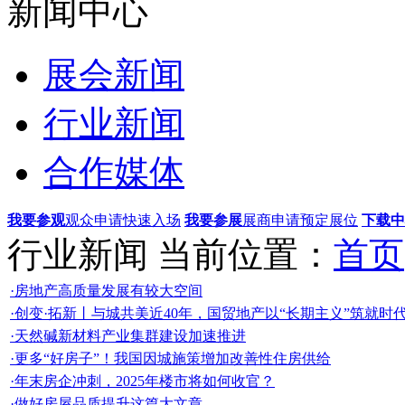
新闻中心
展会新闻
行业新闻
合作媒体
我要参观
观众申请快速入场
我要参展
展商申请预定展位
下载中
行业新闻
当前位置：
首页
·房地产高质量发展有较大空间
·创变·拓新丨与城共美近40年，国贸地产以“长期主义”筑就时
·天然碱新材料产业集群建设加速推进
·更多“好房子”！我国因城施策增加改善性住房供给
·年末房企冲刺，2025年楼市将如何收官？
·做好房屋品质提升这篇大文章