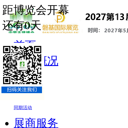
距博览会开幕
还有
0
天
首页
展会概况
展会介绍
组织机构
参展品牌
同期活动
展商服务